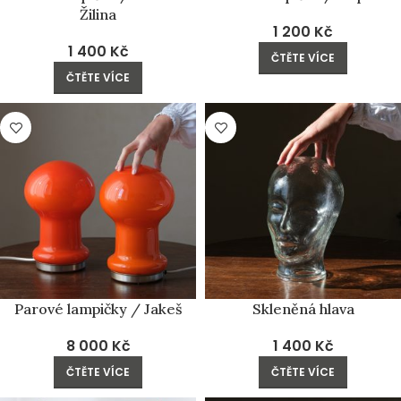
Žilina
1 200
Kč
1 400
Kč
ČTĚTE VÍCE
ČTĚTE VÍCE
PRODÁNO
PRODÁNO
Parové lampičky / Jakeš
Skleněná hlava
8 000
Kč
1 400
Kč
ČTĚTE VÍCE
ČTĚTE VÍCE