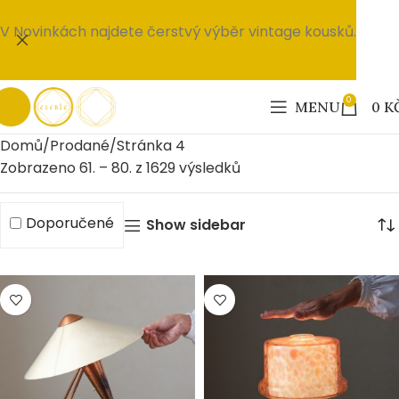
V Novinkách najdete čerstvý výběr vintage kousků.
0
MENU
0
K
Domů
Prodané
Stránka 4
Zobrazeno 61. – 80. z 1629 výsledků
Doporučené
Show sidebar
PRODÁNO
PRODÁNO