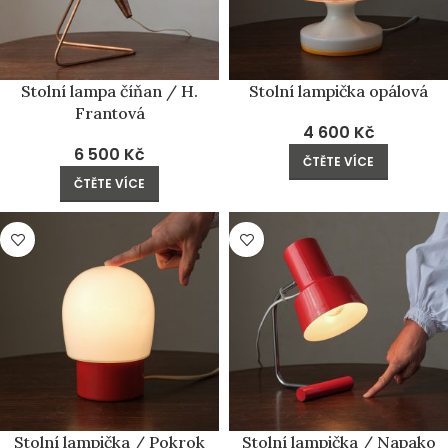
Stolní lampa číňan / H.
Stolní lampička opálová
Frantová
4 600
Kč
6 500
Kč
ČTĚTE VÍCE
ČTĚTE VÍCE
PRODÁNO
PRODÁNO
Stolní lampička / Pokrok
Stolní lampička / Napako