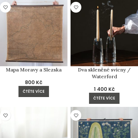
PRODÁNO
PRODÁNO
Mapa Moravy a Slezska
Dva skleněné svícny /
Waterford
800
Kč
1 400
Kč
ČTĚTE VÍCE
ČTĚTE VÍCE
PRODÁNO
PRODÁNO