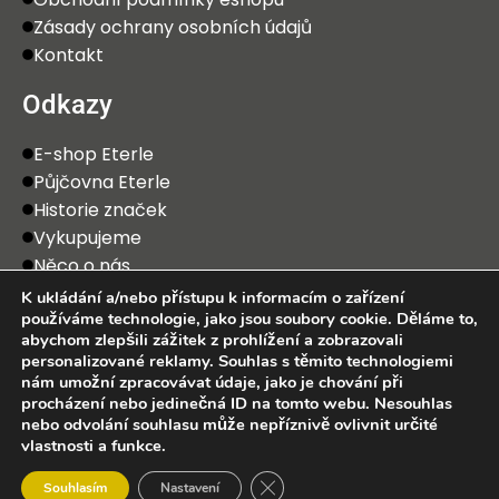
Zásady ochrany osobních údajů
Kontakt
Odkazy
E-shop Eterle
Půjčovna Eterle
Historie značek
Vykupujeme
Něco o nás
K ukládání a/nebo přístupu k informacím o zařízení
používáme technologie, jako jsou soubory cookie. Děláme to,
abychom zlepšili zážitek z prohlížení a zobrazovali
personalizované reklamy. Souhlas s těmito technologiemi
nám umožní zpracovávat údaje, jako je chování při
procházení nebo jedinečná ID na tomto webu. Nesouhlas
2025 Eterle CZ, s.r.o. Všechna práva vyhrazena.
nebo odvolání souhlasu může nepříznivě ovlivnit určité
vlastnosti a funkce.
0
Zavřít cookie lištu GDPR
Souhlasím
Nastavení