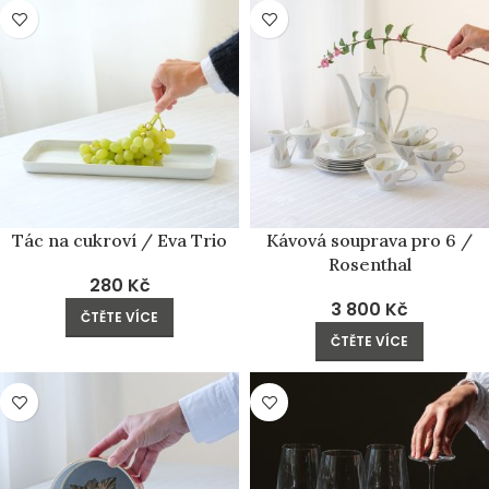
PRODÁNO
PRODÁNO
Tác na cukroví / Eva Trio
Kávová souprava pro 6 /
Rosenthal
280
Kč
3 800
Kč
ČTĚTE VÍCE
ČTĚTE VÍCE
PRODÁNO
PRODÁNO