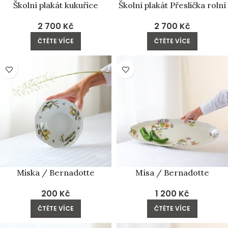
Školní plakát kukuřice
Školní plakát Přeslička rolní
2 700
Kč
2 700
Kč
ČTĚTE VÍCE
ČTĚTE VÍCE
PRODÁNO
PRODÁNO
Miska / Bernadotte
Mísa / Bernadotte
200
Kč
1 200
Kč
ČTĚTE VÍCE
ČTĚTE VÍCE