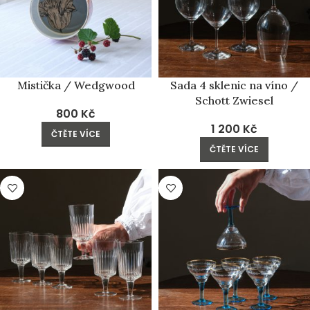
Mistička / Wedgwood
Sada 4 sklenic na víno /
Schott Zwiesel
800
Kč
1 200
Kč
ČTĚTE VÍCE
ČTĚTE VÍCE
PRODÁNO
PRODÁNO