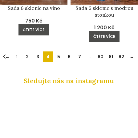
Sada 6 sklenic na víno
Sada 6 sklenic s modrou
stonkou
750
Kč
1 200
Kč
ČTĚTE VÍCE
ČTĚTE VÍCE
←
1
2
3
4
5
6
7
…
80
81
82
→
Sledujte nás na instagramu