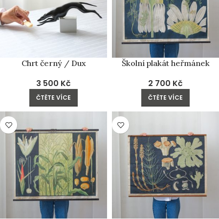
Chrt černý / Dux
Školní plakát heřmánek
3 500
Kč
2 700
Kč
ČTĚTE VÍCE
ČTĚTE VÍCE
PRODÁNO
PRODÁNO