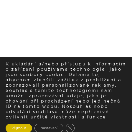
K ukládání a/nebo přístupu k informacím
sledujte nás na
o zařízení používáme technologie, jako
jsou soubory cookie. Děláme to,
abychom zlepšili zážitek z prohlížení a
instagramu
zobrazovali personalizované reklamy.
Souhlas s těmito technologiemi nám
umožní zpracovávat údaje, jako je
chování při procházení nebo jedinečná
ID na tomto webu. Nesouhlas nebo
odvolání souhlasu může nepříznivě
ovlivnit určité vlastnosti a funkce.
Zavřít cookie lištu GDPR
Přijmout
Nastavení