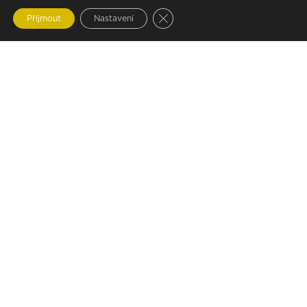
Zavřít cookie lištu GDPR
Přijmout
Nastavení