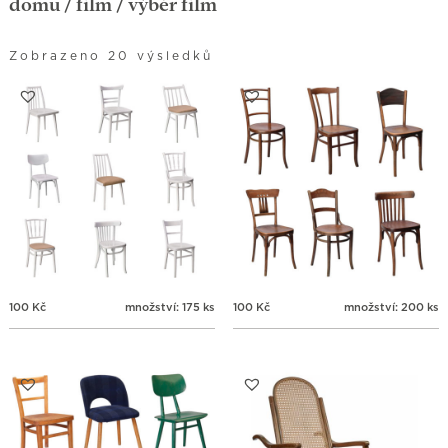
domů
/
film
/ výběr film
Zobrazeno 20 výsledků
100
Kč
množství: 175 ks
100
Kč
množství: 200 ks