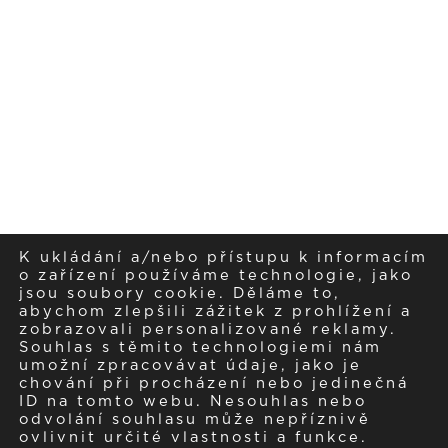
K ukládání a/nebo přístupu k informacím
o zařízení používáme technologie, jako
jsou soubory cookie. Děláme to,
abychom zlepšili zážitek z prohlížení a
zobrazovali personalizované reklamy.
Souhlas s těmito technologiemi nám
umožní zpracovávat údaje, jako je
chování při procházení nebo jedinečná
ID na tomto webu. Nesouhlas nebo
odvolání souhlasu může nepříznivě
ovlivnit určité vlastnosti a funkce.