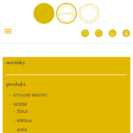
novinky
produkt
STYLOVÉ KOUTKY
SEZENÍ
ŽIDLE
KŘESLA
SOFA