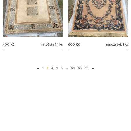
400
Kč
množství: 1 ks
600
Kč
množství: 1 ks
←
1
2
3
4
5
…
64
65
66
→