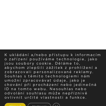
K ukládání a/nebo přístupu k informacím
o zařízení používáme technologie, jako
jsou soubory cookie. Děláme to,
abychom zlepšili zážitek z prohlížení a
zobrazovali personalizované reklamy.
Souhlas s těmito technologiemi nám
umožní zpracovávat údaje, jako je
chování při procházení nebo jedinečná
ID na tomto webu. Nesouhlas nebo
odvolání souhlasu může nepříznivě
ovlivnit určité vlastnosti a funkce.
Zavřít cookie lištu GDPR