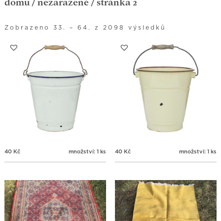
domů
/
nezařazené
/ stránka 2
Zobrazeno 33. – 64. z 2098 výsledků
40
Kč
množství: 1 ks
40
Kč
množství: 1 ks