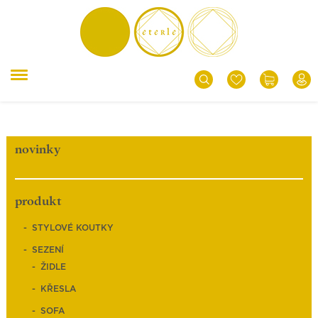
novinky
produkt
STYLOVÉ KOUTKY
SEZENÍ
ŽIDLE
KŘESLA
SOFA