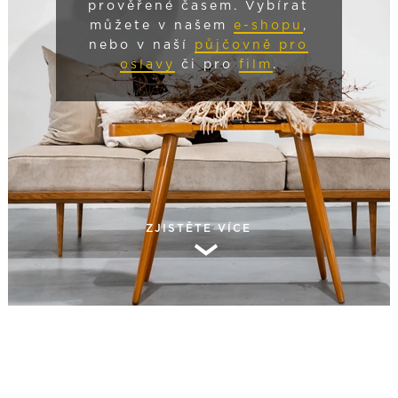
prověřené časem. Vybírat
můžete v našem
e-shopu
,
nebo v naší
půjčovně pro
oslavy
či pro
film
.
ZJISTĚTE VÍCE
›