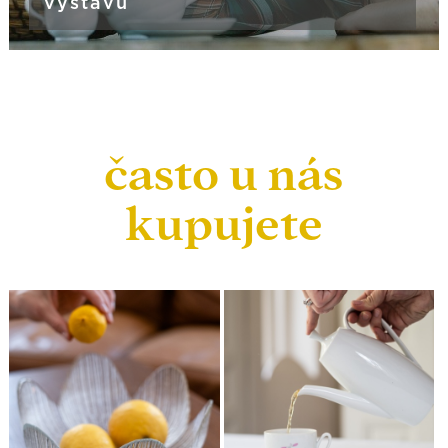
výstavu
často u nás
kupujete