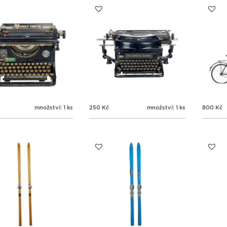
množství: 1 ks
250
Kč
množství: 1 ks
800
Kč