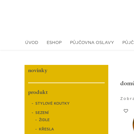
ÚVOD
ESHOP
PŮJČOVNA OSLAVY
PŮJČ
novinky
dom
produkt
Zobr
STYLOVÉ KOUTKY
SEZENÍ
ŽIDLE
KŘESLA