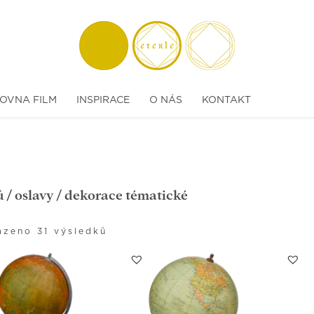
OVNA FILM
INSPIRACE
O NÁS
KONTAKT
ů
/
oslavy
/ dekorace tématické
azeno 31 výsledků