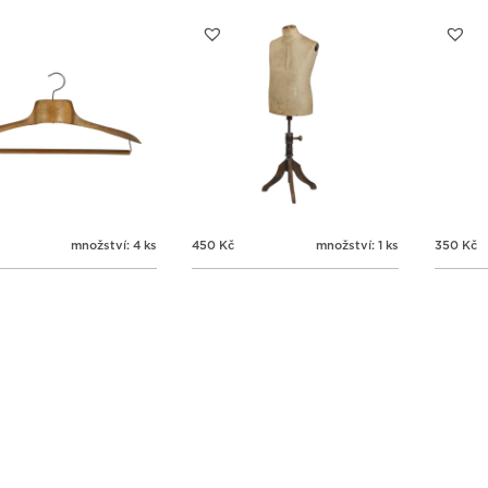
množství: 4 ks
450
Kč
množství: 1 ks
350
Kč