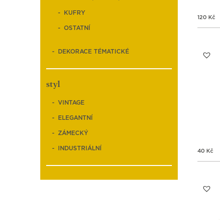
KUFRY
120
Kč
OSTATNÍ
DEKORACE TÉMATICKÉ
styl
VINTAGE
ELEGANTNÍ
ZÁMECKÝ
INDUSTRIÁLNÍ
40
Kč