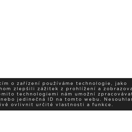
cím o zařízení používáme technologie, jako
om zlepšili zážitek z prohlížení a zobrazova
těmito technologiemi nám umožní zpracováva
í nebo jedinečná ID na tomto webu. Nesouhla
ujte nás na insta
ě ovlivnit určité vlastnosti a funkce.