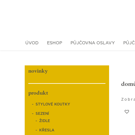
ÚVOD
ESHOP
PŮJČOVNA OSLAVY
PŮJČ
novinky
dom
produkt
Zobr
STYLOVÉ KOUTKY
SEZENÍ
ŽIDLE
KŘESLA