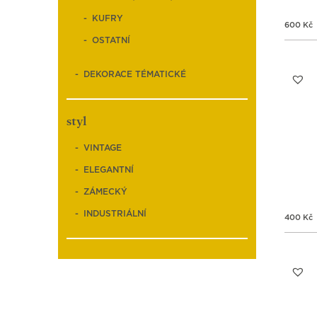
KUFRY
600
Kč
OSTATNÍ
DEKORACE TÉMATICKÉ
styl
VINTAGE
ELEGANTNÍ
ZÁMECKÝ
INDUSTRIÁLNÍ
400
Kč