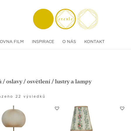
OVNA FILM
INSPIRACE
O NÁS
KONTAKT
ů
/
oslavy
/
osvětlení
/ lustry a lampy
azeno 22 výsledků