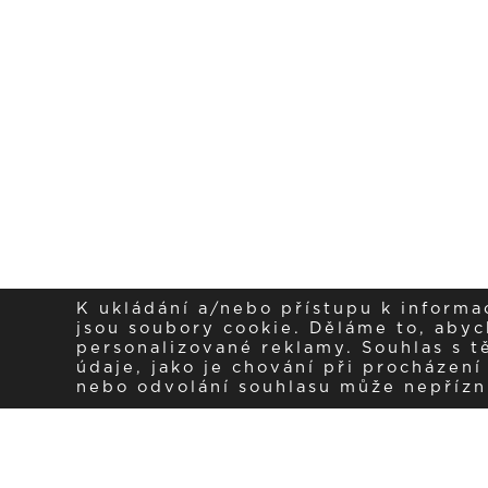
K ukládání a/nebo přístupu k informa
jsou soubory cookie. Děláme to, abych
personalizované reklamy. Souhlas s 
údaje, jako je chování při procházen
sled
nebo odvolání souhlasu může nepřízniv