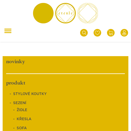
novinky
produkt
STYLOVÉ KOUTKY
SEZENÍ
ŽIDLE
KŘESLA
SOFA