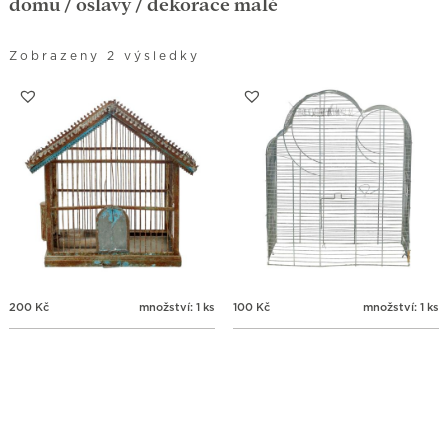
domů
/
oslavy
/ dekorace malé
Zobrazeny 2 výsledky
200
Kč
množství: 1 ks
100
Kč
množství: 1 ks