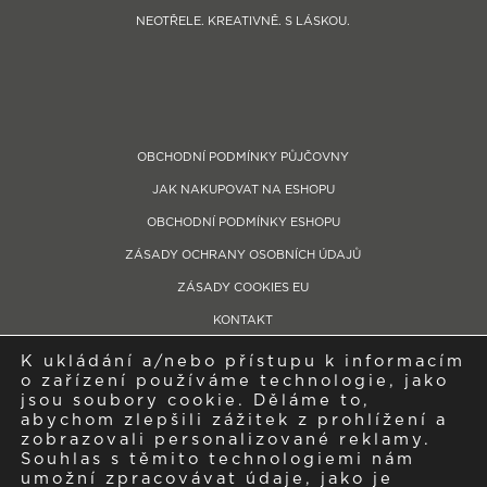
NEOTŘELE. KREATIVNĚ. S LÁSKOU.
OBCHODNÍ PODMÍNKY PŮJČOVNY
JAK NAKUPOVAT NA ESHOPU
OBCHODNÍ PODMÍNKY ESHOPU
ZÁSADY OCHRANY OSOBNÍCH ÚDAJŮ
ZÁSADY COOKIES EU
KONTAKT
K ukládání a/nebo přístupu k informacím
Telefon: +420 604 280 759
o zařízení používáme technologie, jako
Showroom/provozovna: Bývalý zemědělský areál, Libčická, 252 65 Tursko
jsou soubory cookie. Děláme to,
abychom zlepšili zážitek z prohlížení a
IČO: 04543335, Společnost je zapsaná v obchodním rejstříku pod spisovou
zobrazovali personalizované reklamy.
značkou C249410 vedená u Městského soudu v Praze
Souhlas s těmito technologiemi nám
umožní zpracovávat údaje, jako je