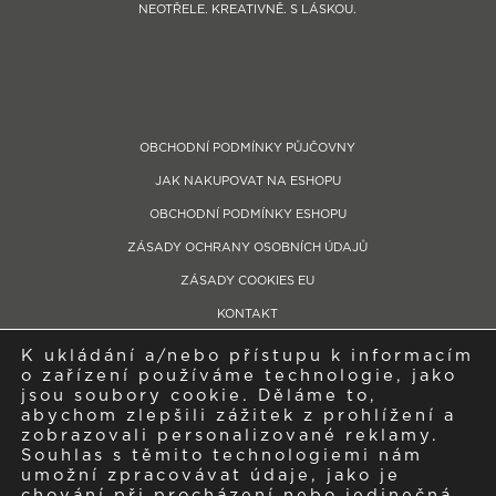
NEOTŘELE. KREATIVNĚ. S LÁSKOU.
OBCHODNÍ PODMÍNKY PŮJČOVNY
JAK NAKUPOVAT NA ESHOPU
OBCHODNÍ PODMÍNKY ESHOPU
ZÁSADY OCHRANY OSOBNÍCH ÚDAJŮ
ZÁSADY COOKIES EU
KONTAKT
K ukládání a/nebo přístupu k informacím
Telefon: +420 604 280 759
o zařízení používáme technologie, jako
Showroom/provozovna: Bývalý zemědělský areál, Libčická, 252 65 Tursko
jsou soubory cookie. Děláme to,
abychom zlepšili zážitek z prohlížení a
IČO: 04543335, Společnost je zapsaná v obchodním rejstříku pod spisovou
zobrazovali personalizované reklamy.
značkou C249410 vedená u Městského soudu v Praze
Souhlas s těmito technologiemi nám
umožní zpracovávat údaje, jako je
chování při procházení nebo jedinečná