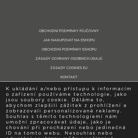
OBCHODNÍ PODMÍNKY PŮJČOVNY
JAK NAKUPOVAT NA ESHOPU
OBCHODNÍ PODMÍNKY ESHOPU
ZÁSADY OCHRANY OSOBNÍCH ÚDAJŮ
ZÁSADY COOKIES EU
KONTAKT
K ukládání a/nebo přístupu k informacím
Telefon: +420 604 280 759
o zařízení používáme technologie, jako
Showroom/provozovna: Bývalý zemědělský areál, Libčická, 252 65 Tursko
jsou soubory cookie. Děláme to,
abychom zlepšili zážitek z prohlížení a
IČO: 04543335, Společnost je zapsaná v obchodním rejstříku pod spisovou
zobrazovali personalizované reklamy.
značkou C249410 vedená u Městského soudu v Praze
Souhlas s těmito technologiemi nám
umožní zpracovávat údaje, jako je
chování při procházení nebo jedinečná
ID na tomto webu. Nesouhlas nebo