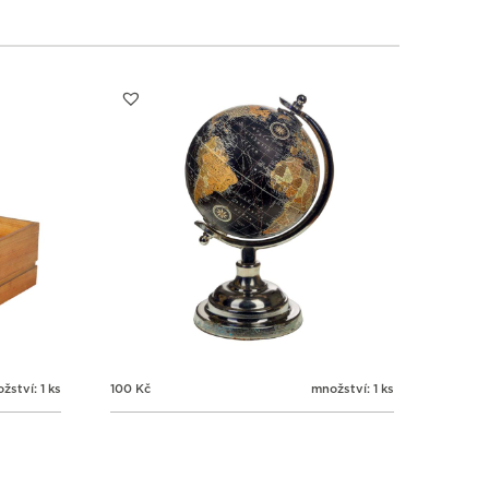
1
1
1
1
3
4
5
6
žství: 1 ks
100
Kč
množství: 1 ks