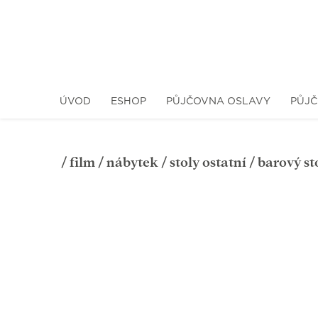
ÚVOD
ESHOP
PŮJČOVNA OSLAVY
PŮJČ
/
film
/
nábytek
/
stoly ostatní
/ barový st