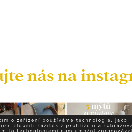
ujte nás na insta
cím o zařízení používáme technologie, jako
om zlepšili zážitek z prohlížení a zobrazova
těmito technologiemi nám umožní zpracováva