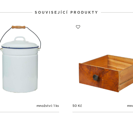
1
1
1
31
1
2
SOUVISEJÍCÍ PRODUKTY
množství: 1 ks
50
Kč
mno