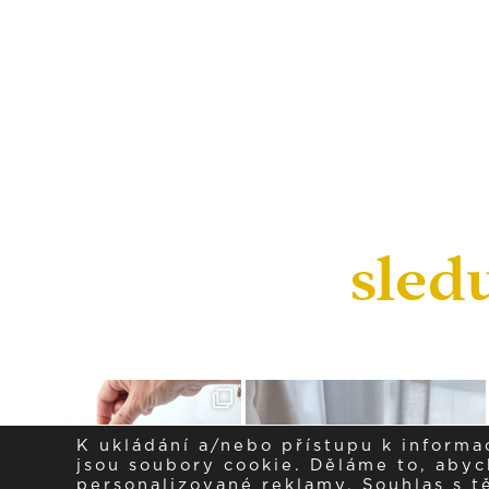
sled
K ukládání a/nebo přístupu k informa
jsou soubory cookie. Děláme to, abych
personalizované reklamy. Souhlas s 