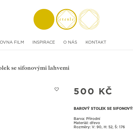
OVNA FILM
INSPIRACE
O NÁS
KONTAKT
olek se sifonovými lahvemi
500
KČ
BAROVÝ STOLEK SE SIFONOVÝ
Barva: Přírodní
Materiál: dřevo
Rozměry:
90, H: 52, Š: 176