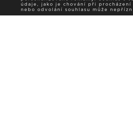
údaje, jako je chování při procházen
nebo odvolání souhlasu může nepřízniv
Zaregistrujte se k 