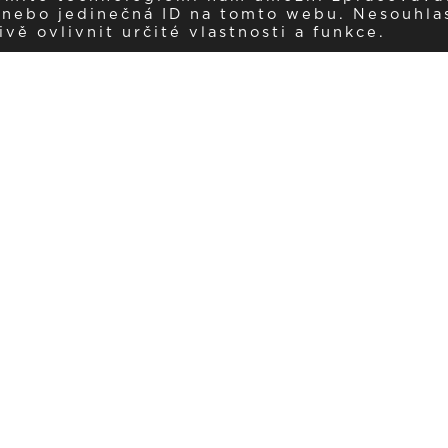
í nebo jedinečná ID na tomto webu. Nesouhla
ě ovlivnit určité vlastnosti a funkce.
Dostávejte aktuality v e-mail
našemu newsletteru a získávejte pravidelný přehled o novinkách a