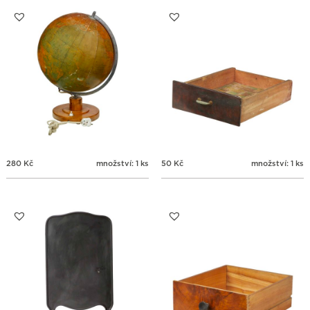
31
1
2
3
4
5
6
280
Kč
množství: 1 ks
50
Kč
množství: 1 ks