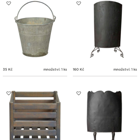
31
1
2
3
4
5
6
35
Kč
množství: 1 ks
160
Kč
množství: 1 ks