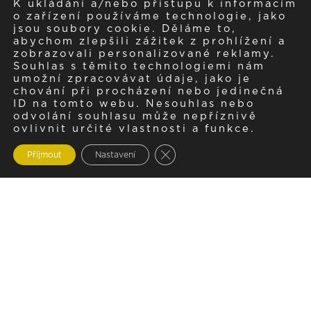
K ukládání a/nebo přístupu k informacím
o zařízení používáme technologie, jako
jsou soubory cookie. Děláme to,
abychom zlepšili zážitek z prohlížení a
zobrazovali personalizované reklamy.
Souhlas s těmito technologiemi nám
umožní zpracovávat údaje, jako je
chování při procházení nebo jedinečná
ID na tomto webu. Nesouhlas nebo
odvolání souhlasu může nepříznivě
ovlivnit určité vlastnosti a funkce.
Zavřít cookie lištu GDPR
Přijmout
Nastavení