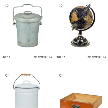
31
1
2
3
4
5
6
40
Kč
množství: 1 ks
100
Kč
množství: 1 ks