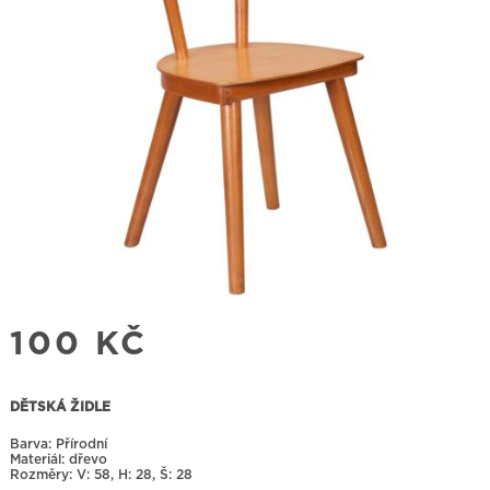
100
KČ
DĚTSKÁ ŽIDLE
Barva: Přírodní
Materiál: dřevo
Rozměry:
58, H: 28, Š: 28