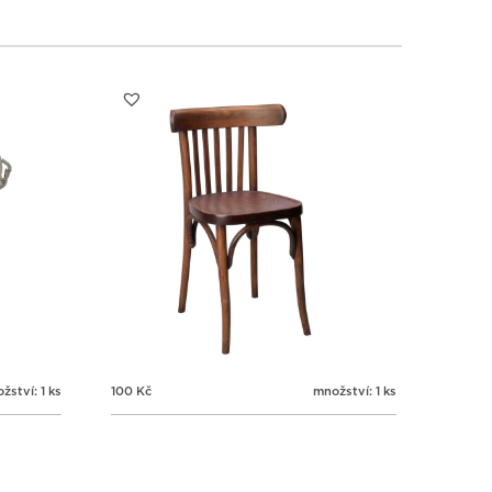
1
1
1
1
3
4
5
6
žství: 1 ks
100
Kč
množství: 1 ks