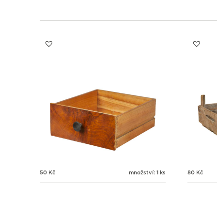
50
Kč
množství: 1 ks
80
Kč