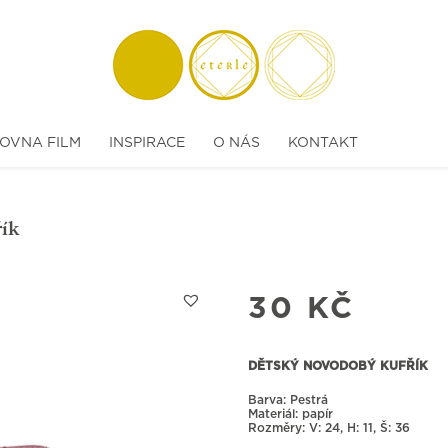
OVNA FILM
INSPIRACE
O NÁS
KONTAKT
řík
30
KČ
DĚTSKÝ NOVODOBÝ KUFŘÍK
Barva: Pestrá
Materiál: papír
Rozměry:
24, H: 11, Š: 36