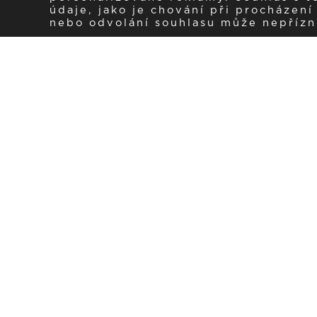
údaje, jako je chování při procházen
nebo odvolání souhlasu může nepřízniv
Zaregistrujte se k 