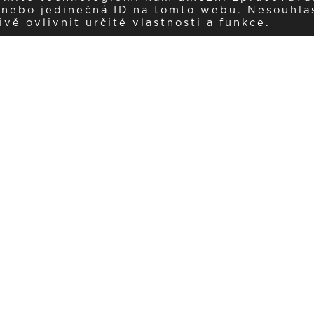
í nebo jedinečná ID na tomto webu. Nesouhla
ě ovlivnit určité vlastnosti a funkce.
Dostávejte aktuality v e-mail
našemu newsletteru a získávejte pravidelný přehled o novinkách a