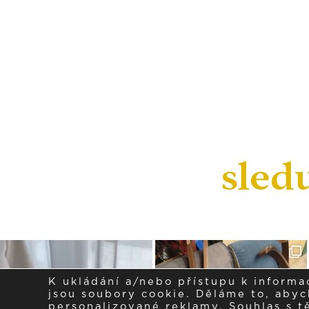
sled
K ukládání a/nebo přístupu k informa
jsou soubory cookie. Děláme to, abych
personalizované reklamy. Souhlas s 