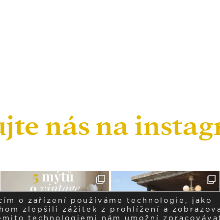
ujte nás na insta
cím o zařízení používáme technologie, jako
om zlepšili zážitek z prohlížení a zobrazova
těmito technologiemi nám umožní zpracováva