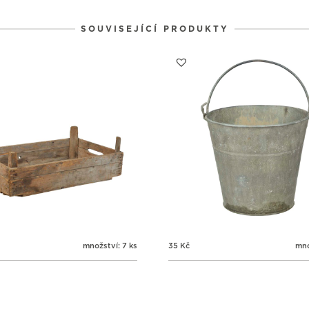
1
1
1
31
1
2
SOUVISEJÍCÍ PRODUKTY
množství: 7 ks
35
Kč
mno