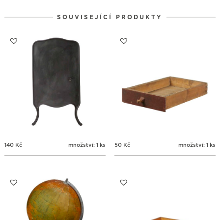
24
25
26
27
28
29
30
SOUVISEJÍCÍ PRODUKTY
31
1
2
3
4
5
6
140
Kč
množství: 1 ks
50
Kč
množství: 1 ks