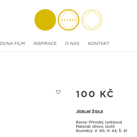
OVNA FILM
INSPIRACE
O NÁS
KONTAKT
100
KČ
JÍDELNÍ ŽIDLE
Barva: Přírodní, tyrkisová
Materiál: dřevo, textil
Rozměry:
80, H: 44, Š: 41