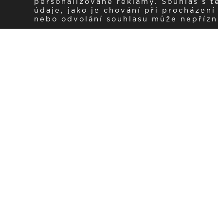
personalizované reklamy. Souhlas s 
údaje, jako je chování při procházen
nebo odvolání souhlasu může nepřízniv
Zaregistrujte se k 