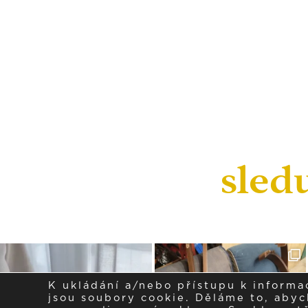
sled
K ukládání a/nebo přístupu k informa
jsou soubory cookie. Děláme to, abych