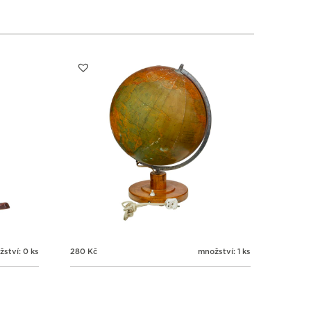
3
3
3
3
3
4
5
6
ství: 0 ks
280
Kč
množství: 1 ks