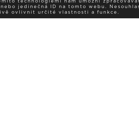
těmito technologiemi nám umožní zpracováva
í nebo jedinečná ID na tomto webu. Nesouhla
ě ovlivnit určité vlastnosti a funkce.
Dostávejte aktuality v e-mail
našemu newsletteru a získávejte pravidelný přehled o novinkách a