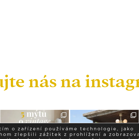
ujte nás na insta
cím o zařízení používáme technologie, jako
om zlepšili zážitek z prohlížení a zobrazova