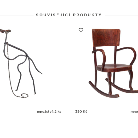
3
3
3
31
1
2
SOUVISEJÍCÍ PRODUKTY
množství: 2 ks
350
Kč
množ