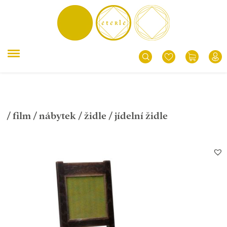
/
film
/
nábytek
/
židle
/ jídelní židle