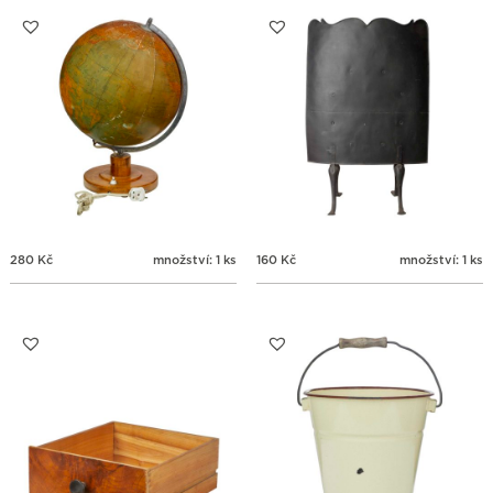
31
1
2
3
4
5
6
280
Kč
množství: 1 ks
160
Kč
množství: 1 ks