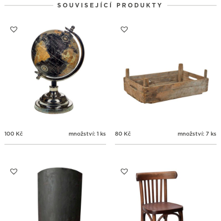
SOUVISEJÍCÍ PRODUKTY
31
1
2
3
4
5
6
100
Kč
množství: 1 ks
80
Kč
množství: 7 ks