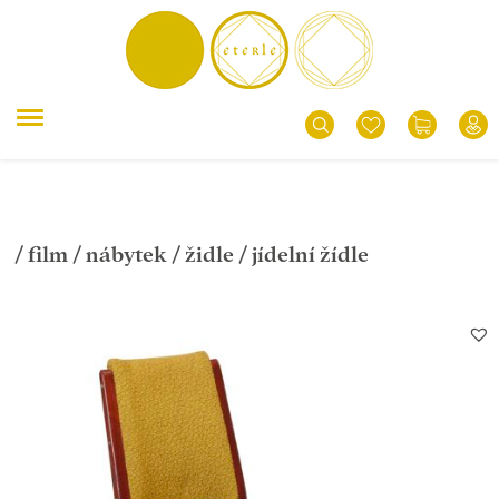
/
film
/
nábytek
/
židle
/ jídelní žídle