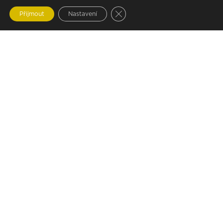
Zavřít cookie lištu GDPR
Přijmout
Nastavení