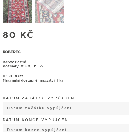
80
KČ
KOBEREC
Barva: Pestrá
Rozměry:
80, H: 155
ID: KE0022
Maximální dostupné množství: 1 ks
DATUM ZAČÁTKU VYPŮJČENÍ
August
2026
DATUM KONCE VYPŮJČENÍ
Mon
Tue
Wed
Thu
Fri
Sat
Sun