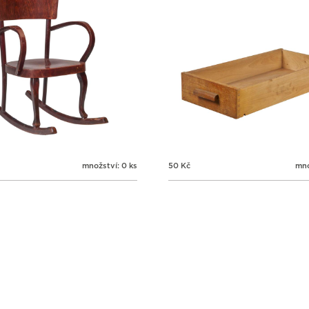
množství: 0 ks
50
Kč
mno