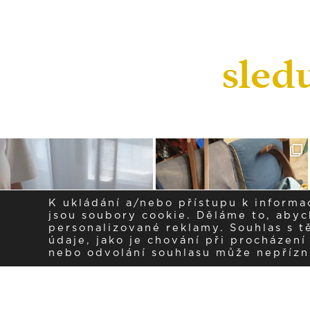
sled
K ukládání a/nebo přístupu k informa
jsou soubory cookie. Děláme to, abych
personalizované reklamy. Souhlas s 
údaje, jako je chování při procházen
nebo odvolání souhlasu může nepřízniv