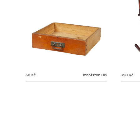
50
Kč
množství: 1 ks
350
Kč