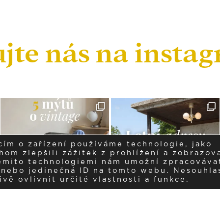
ujte nás na insta
cím o zařízení používáme technologie, jako
om zlepšili zážitek z prohlížení a zobrazova
těmito technologiemi nám umožní zpracováva
í nebo jedinečná ID na tomto webu. Nesouhla
ě ovlivnit určité vlastnosti a funkce.