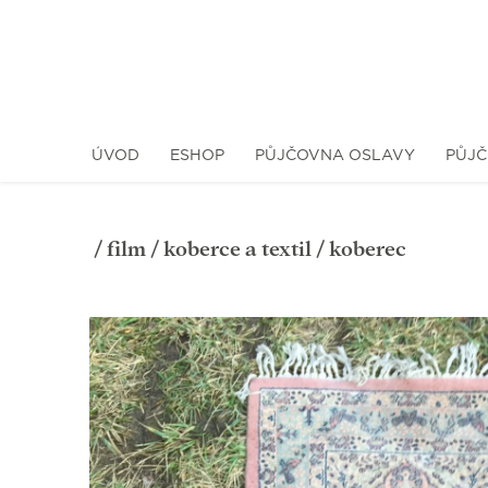
ÚVOD
ESHOP
PŮJČOVNA OSLAVY
PŮJČ
/
film
/
koberce a textil
/ koberec