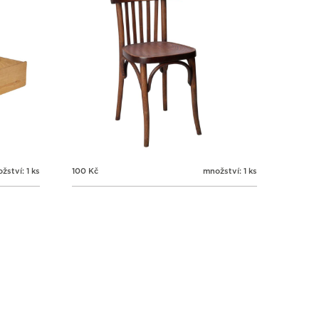
žství: 1 ks
100
Kč
množství: 1 ks