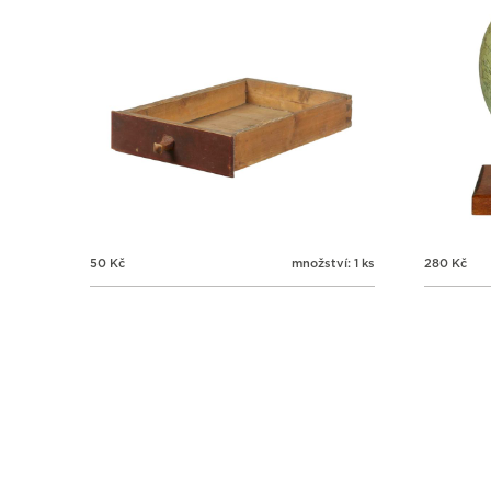
50
Kč
množství: 1 ks
280
Kč