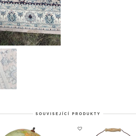
1
1
1
31
1
2
SOUVISEJÍCÍ PRODUKTY