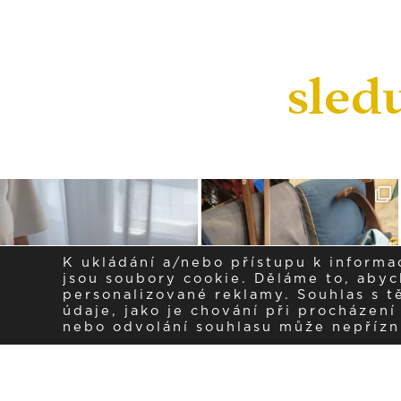
sled
K ukládání a/nebo přístupu k informa
jsou soubory cookie. Děláme to, abych
personalizované reklamy. Souhlas s 
údaje, jako je chování při procházen
nebo odvolání souhlasu může nepřízniv