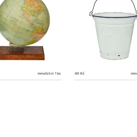
množství: 1 ks
40
Kč
mno