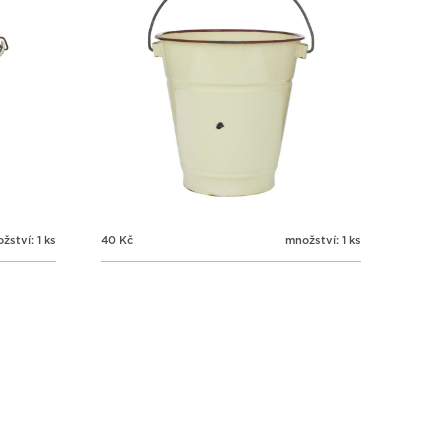
žství: 1 ks
40
Kč
množství: 1 ks