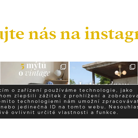
ujte nás na insta
cím o zařízení používáme technologie, jako
om zlepšili zážitek z prohlížení a zobrazova
těmito technologiemi nám umožní zpracováva
í nebo jedinečná ID na tomto webu. Nesouhla
ě ovlivnit určité vlastnosti a funkce.