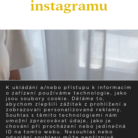
instagramu
K ukládání a/nebo přístupu k informacím
o zařízení používáme technologie, jako
jsou soubory cookie. Děláme to,
abychom zlepšili zážitek z prohlížení a
zobrazovali personalizované reklamy.
Souhlas s těmito technologiemi nám
umožní zpracovávat údaje, jako je
chování při procházení nebo jedinečná
ID na tomto webu. Nesouhlas nebo
odvolání souhlasu může nepříznivě