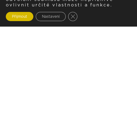
ovlivnit určité vlastnosti a funkce.
Zavřít cookie lištu GDPR
Přijmout
Nastavení