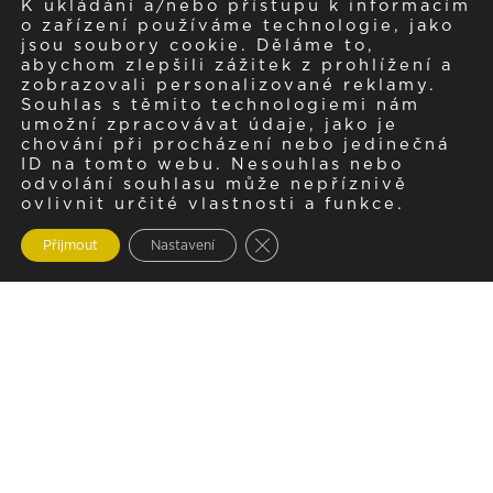
K ukládání a/nebo přístupu k informacím
o zařízení používáme technologie, jako
jsou soubory cookie. Děláme to,
abychom zlepšili zážitek z prohlížení a
zobrazovali personalizované reklamy.
Souhlas s těmito technologiemi nám
umožní zpracovávat údaje, jako je
chování při procházení nebo jedinečná
ID na tomto webu. Nesouhlas nebo
odvolání souhlasu může nepříznivě
ovlivnit určité vlastnosti a funkce.
Zavřít cookie lištu GDPR
Přijmout
Nastavení