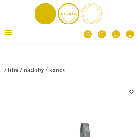
/
film
/
nádoby
/ konev