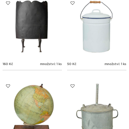
31
1
2
3
4
5
6
160
Kč
množství: 1 ks
50
Kč
množství: 1 ks