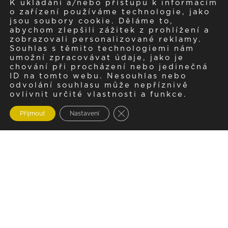
K ukládání a/nebo přístupu k informacím
o zařízení používáme technologie, jako
jsou soubory cookie. Děláme to,
abychom zlepšili zážitek z prohlížení a
zobrazovali personalizované reklamy.
Souhlas s těmito technologiemi nám
umožní zpracovávat údaje, jako je
chování při procházení nebo jedinečná
ID na tomto webu. Nesouhlas nebo
odvolání souhlasu může nepříznivě
ovlivnit určité vlastnosti a funkce.
Zavřít cookie lištu GDPR
Přijmout
Nastavení