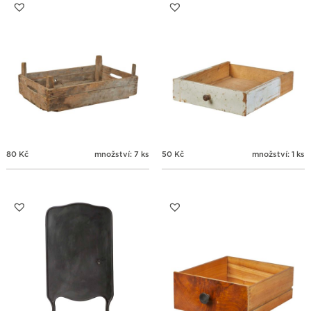
31
1
2
3
4
5
6
80
Kč
množství: 7 ks
50
Kč
množství: 1 ks