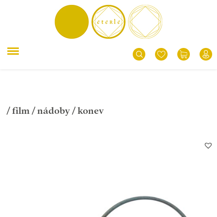
/
film
/
nádoby
/ konev