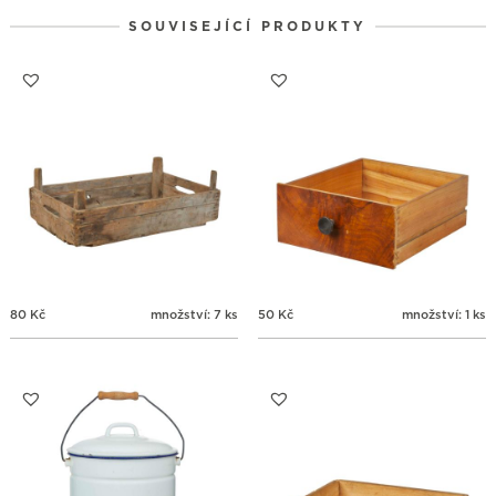
17
18
19
20
21
22
23
31
1
2
3
4
5
6
SOUVISEJÍCÍ PRODUKTY
24
25
26
27
28
29
30
31
1
2
3
4
5
6
80
Kč
množství: 7 ks
50
Kč
množství: 1 ks