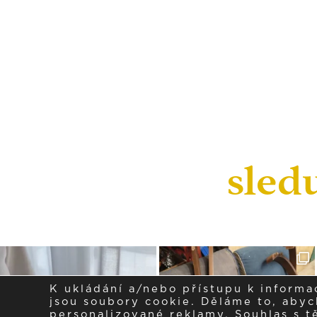
sled
K ukládání a/nebo přístupu k informa
jsou soubory cookie. Děláme to, abych
personalizované reklamy. Souhlas s 