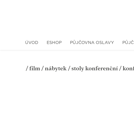
ÚVOD
ESHOP
PŮJČOVNA OSLAVY
PŮJČ
/
film
/
nábytek
/
stoly konferenční
/ konf