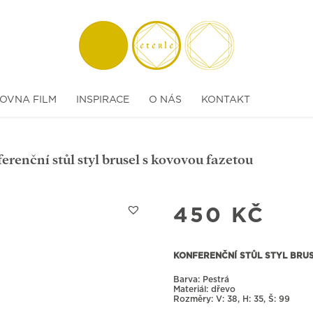
OVNA FILM
INSPIRACE
O NÁS
KONTAKT
erenční stůl styl brusel s kovovou fazetou
450
KČ
KONFERENČNÍ STŮL STYL BRU
Barva: Pestrá
Materiál: dřevo
Rozměry:
38, H: 35, Š: 99