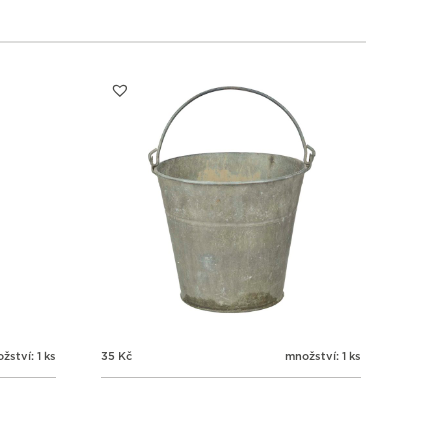
1
1
1
1
3
4
5
6
žství: 1 ks
35
Kč
množství: 1 ks