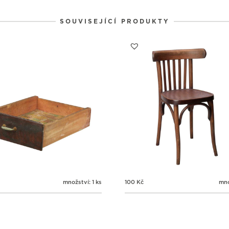
1
1
1
31
1
2
SOUVISEJÍCÍ PRODUKTY
množství: 1 ks
100
Kč
mno