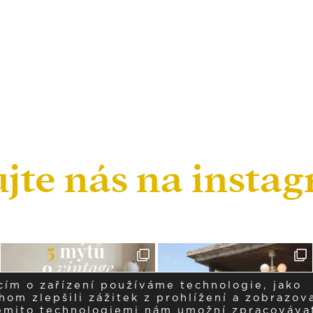
ujte nás na insta
cím o zařízení používáme technologie, jako
om zlepšili zážitek z prohlížení a zobrazova
těmito technologiemi nám umožní zpracováva