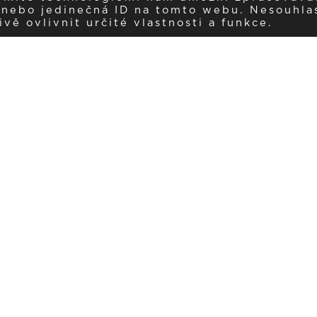
í nebo jedinečná ID na tomto webu. Nesouhla
ě ovlivnit určité vlastnosti a funkce.
Dostávejte aktuality v e-mail
našemu newsletteru a získávejte pravidelný přehled o novinkách a