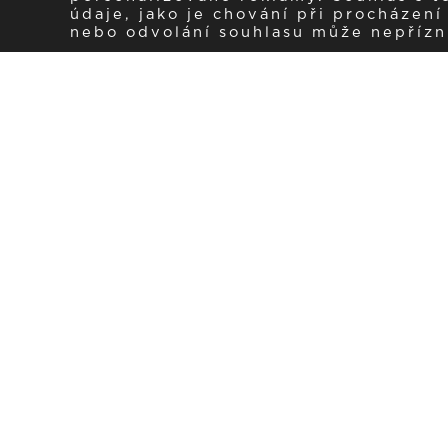
údaje, jako je chování při procházen
nebo odvolání souhlasu může nepřízniv
Zaregistrujte se k 