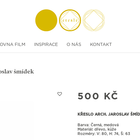
OVNA FILM
INSPIRACE
O NÁS
KONTAKT
roslav šmídek
500
KČ
KŘESLO ARCH. JAROSLAV ŠMÍ
Barva: Černá, medová
Materiál: dřevo, kůže
Rozměry:
80, H: 74, Š: 63