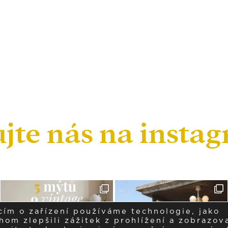
ujte nás na insta
cím o zařízení používáme technologie, jako
om zlepšili zážitek z prohlížení a zobrazova