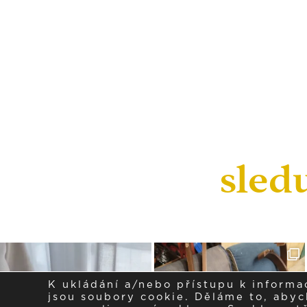
sled
K ukládání a/nebo přístupu k informa
jsou soubory cookie. Děláme to, abych