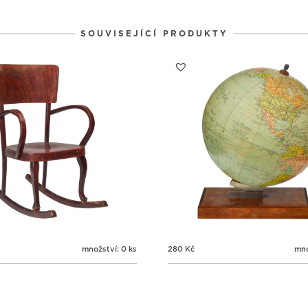
2
2
2
31
1
2
SOUVISEJÍCÍ PRODUKTY
množství: 0 ks
280
Kč
mno