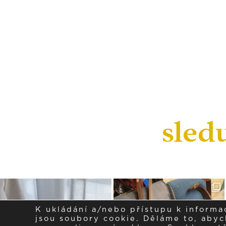
sled
K ukládání a/nebo přístupu k informa
jsou soubory cookie. Děláme to, abych