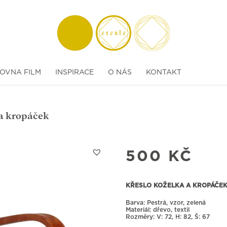
OVNA FILM
INSPIRACE
O NÁS
KONTAKT
 a kropáček
500
KČ
KŘESLO KOŽELKA A KROPÁČE
Barva: Pestrá, vzor, zelená
Materiál: dřevo, textil
Rozměry:
72, H: 82, Š: 67