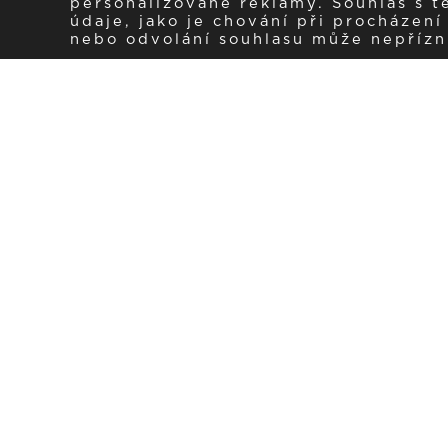
personalizované reklamy. Souhlas s 
údaje, jako je chování při procházen
nebo odvolání souhlasu může nepřízniv
Zaregistrujte se k 