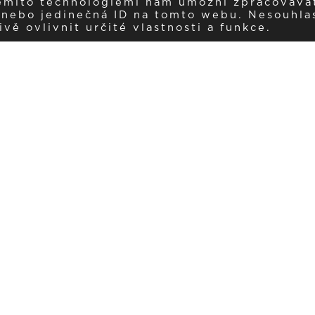
těmito technologiemi nám umožní zpracováva
í nebo jedinečná ID na tomto webu. Nesouhla
ě ovlivnit určité vlastnosti a funkce.
Dostávejte aktuality v e-mail
našemu newsletteru a získávejte pravidelný přehled o novinkách a