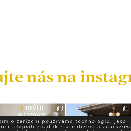
ujte nás na insta
cím o zařízení používáme technologie, jako
om zlepšili zážitek z prohlížení a zobrazova