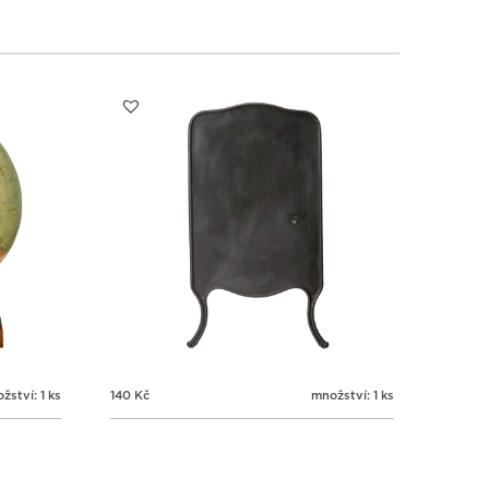
2
2
2
2
3
4
5
6
žství: 1 ks
140
Kč
množství: 1 ks