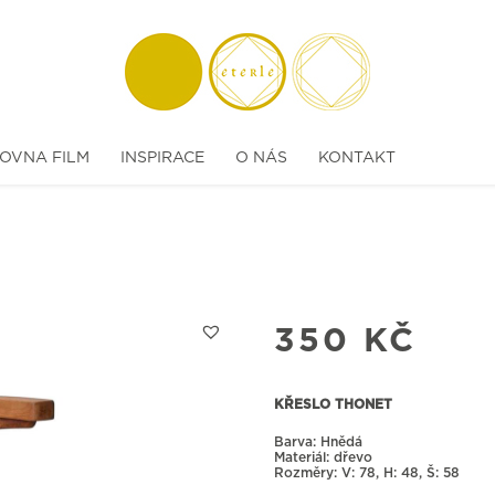
OVNA FILM
INSPIRACE
O NÁS
KONTAKT
350
KČ
KŘESLO THONET
Barva: Hnědá
Materiál: dřevo
Rozměry:
78, H: 48, Š: 58