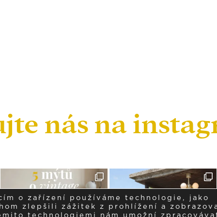
ujte nás na insta
cím o zařízení používáme technologie, jako
om zlepšili zážitek z prohlížení a zobrazova
těmito technologiemi nám umožní zpracováva