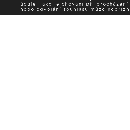
údaje, jako je chování při procházen
nebo odvolání souhlasu může nepřízniv
Zaregistrujte se k 