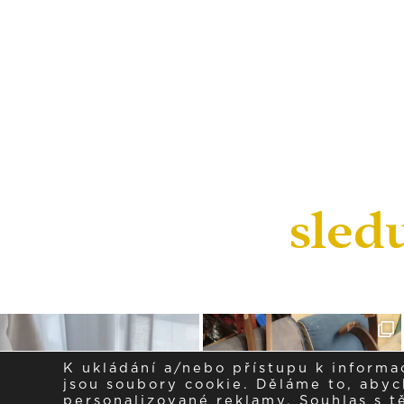
sled
K ukládání a/nebo přístupu k informa
jsou soubory cookie. Děláme to, abych
personalizované reklamy. Souhlas s 