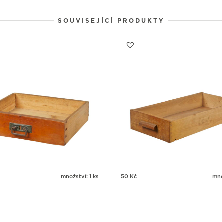
1
1
1
31
1
2
SOUVISEJÍCÍ PRODUKTY
množství: 1 ks
50
Kč
mno