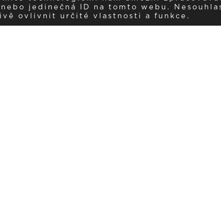
í nebo jedinečná ID na tomto webu. Nesouhla
ě ovlivnit určité vlastnosti a funkce.
Dostávejte aktuality v e-mail
našemu newsletteru a získávejte pravidelný přehled o novinkách a