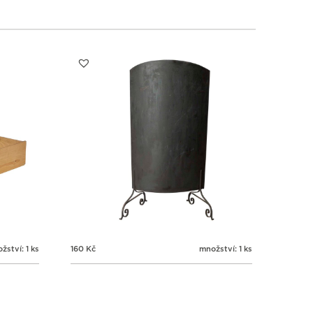
1
1
1
1
3
4
5
6
žství: 1 ks
160
Kč
množství: 1 ks