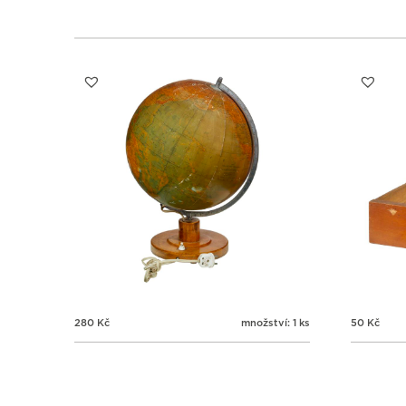
280
Kč
množství: 1 ks
50
Kč