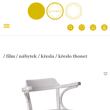
/
film
/
nábytek
/
křesla
/ křeslo thonet