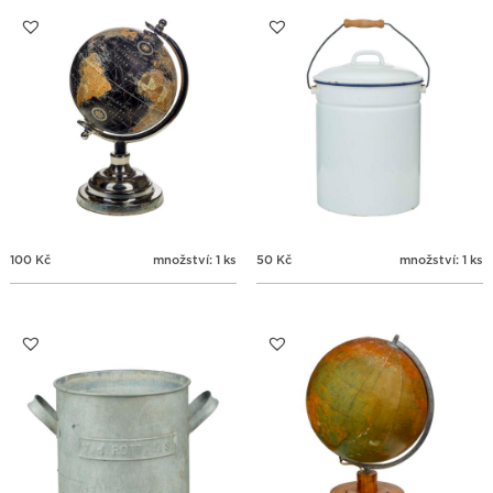
31
1
2
3
4
5
6
100
Kč
množství: 1 ks
50
Kč
množství: 1 ks