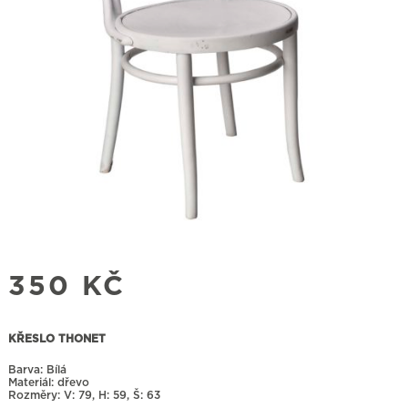
350
KČ
KŘESLO THONET
Barva: Bílá
Materiál: dřevo
Rozměry:
79, H: 59, Š: 63