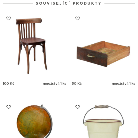
SOUVISEJÍCÍ PRODUKTY
31
1
2
3
4
5
6
100
Kč
množství: 1 ks
50
Kč
množství: 1 ks