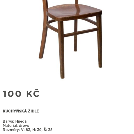
100
KČ
KUCHYŇSKÁ ŽIDLE
Barva: Hnědá
Materiál: dřevo
Rozměry:
83, H: 39, Š: 38