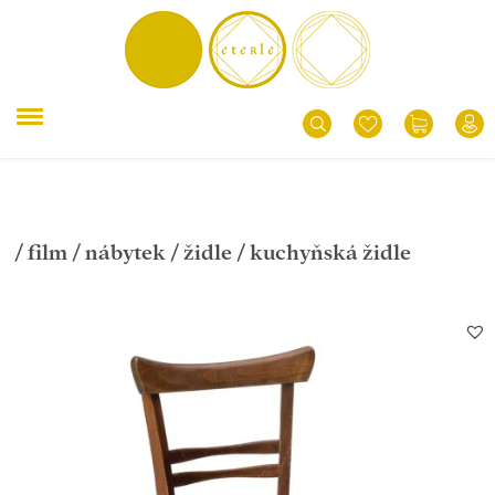
/
film
/
nábytek
/
židle
/ kuchyňská židle