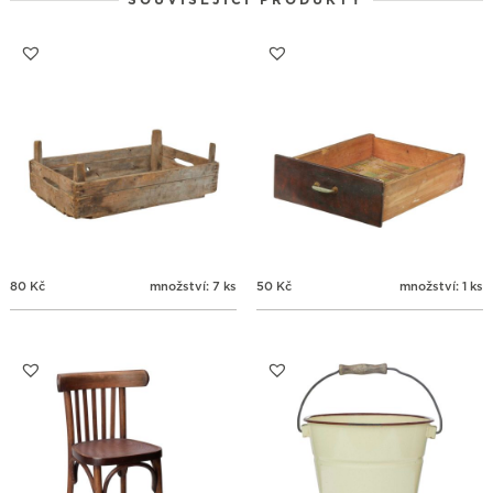
SOUVISEJÍCÍ PRODUKTY
24
25
26
27
28
29
30
31
1
2
3
4
5
6
80
Kč
množství: 7 ks
50
Kč
množství: 1 ks