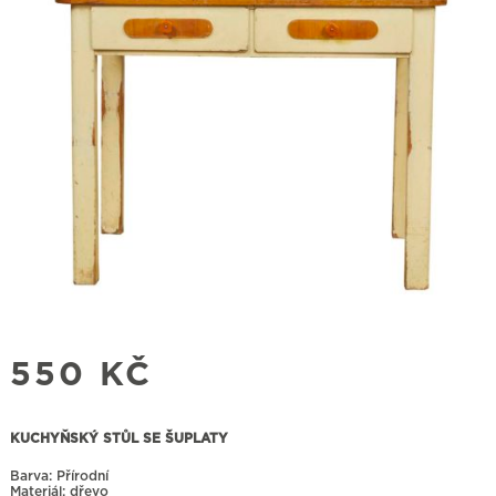
550
KČ
KUCHYŇSKÝ STŮL SE ŠUPLATY
Barva: Přírodní
Materiál: dřevo