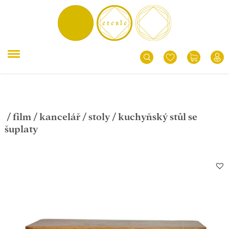
/
film
/
kancelář
/
stoly
/ kuchyňský stůl se
šuplaty