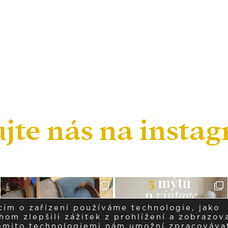
ujte nás na insta
cím o zařízení používáme technologie, jako
om zlepšili zážitek z prohlížení a zobrazova
těmito technologiemi nám umožní zpracováva