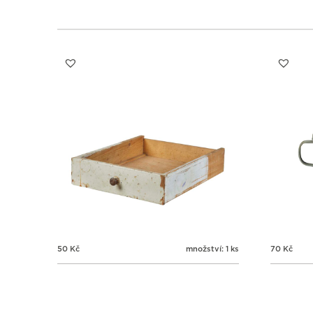
50
Kč
množství: 1 ks
70
Kč