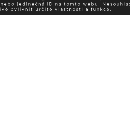
í nebo jedinečná ID na tomto webu. Nesouhla
ě ovlivnit určité vlastnosti a funkce.
Dostávejte aktuality v e-mail
našemu newsletteru a získávejte pravidelný přehled o novinkách a