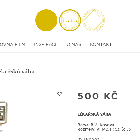
OVNA FILM
INSPIRACE
O NÁS
KONTAKT
ékařská váha
500
KČ
LÉKAŘSKÁ VÁHA
Barva: Bílá, Kovová
Rozměry:
142, H: 53, Š: 53