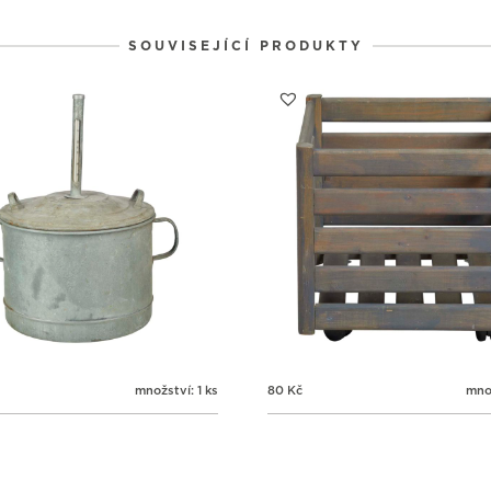
1
1
1
31
1
2
SOUVISEJÍCÍ PRODUKTY
množství: 1 ks
80
Kč
množ