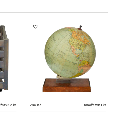
1
1
1
1
3
4
5
6
ství: 2 ks
280
Kč
množství: 1 ks