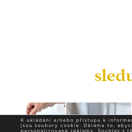
sled
K ukládání a/nebo přístupu k informa
jsou soubory cookie. Děláme to, abych
personalizované reklamy. Souhlas s 