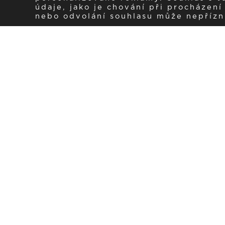
údaje, jako je chování při procházen
nebo odvolání souhlasu může nepřízniv
Zaregistrujte se k 