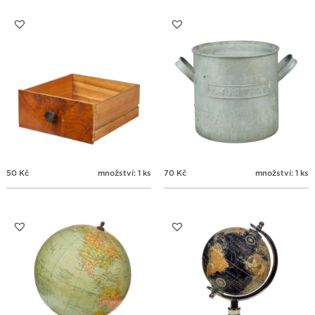
24
25
26
27
28
29
30
31
1
2
3
4
5
6
50
Kč
množství: 1 ks
70
Kč
množství: 1 ks