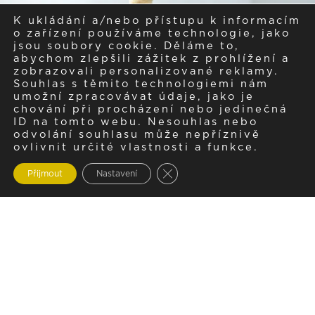
K ukládání a/nebo přístupu k informacím
o zařízení používáme technologie, jako
jsou soubory cookie. Děláme to,
abychom zlepšili zážitek z prohlížení a
zobrazovali personalizované reklamy.
Souhlas s těmito technologiemi nám
umožní zpracovávat údaje, jako je
chování při procházení nebo jedinečná
ID na tomto webu. Nesouhlas nebo
odvolání souhlasu může nepříznivě
ovlivnit určité vlastnosti a funkce.
Zavřít cookie lištu GDPR
Přijmout
Nastavení