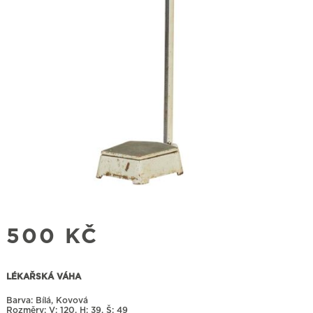
500
KČ
LÉKAŘSKÁ VÁHA
Barva: Bílá, Kovová
Rozměry:
120, H: 39, Š: 49