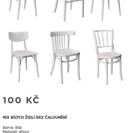
100
KČ
MIX BÍLÝCH ŽIDLÍ BEZ ČALOUNĚNÍ
Barva: Bílá
Materiál: dřevo