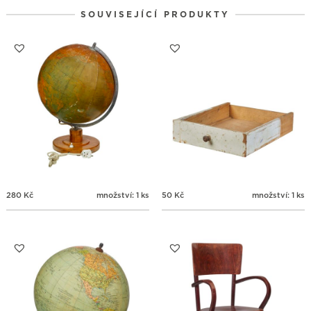
24
25
26
27
28
29
30
SOUVISEJÍCÍ PRODUKTY
31
1
2
3
4
5
6
280
Kč
množství: 1 ks
50
Kč
množství: 1 ks