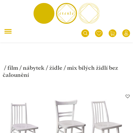
/
film
/
nábytek
/
židle
/ mix bílých židlí bez
čalounění