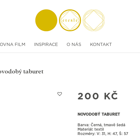
OVNA FILM
INSPIRACE
O NÁS
KONTAKT
ovodobý taburet
200
KČ
NOVODOBÝ TABURET
Barva: Černá, tmavě šedá
Materiál: textil
Rozměry:
31, H: 47, Š: 57