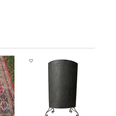
1
1
1
1
3
4
5
6