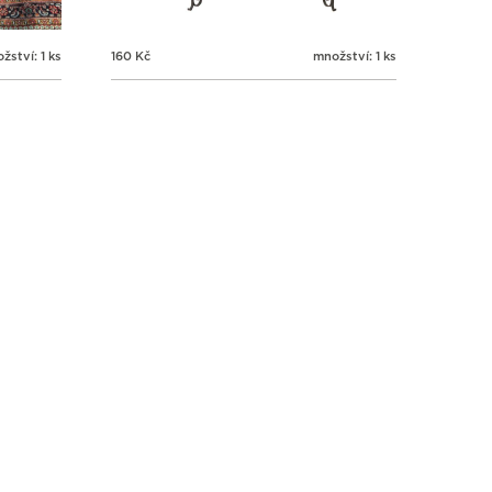
žství: 1 ks
160
Kč
množství: 1 ks