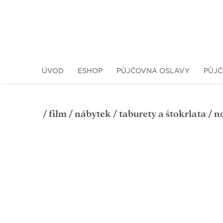
ÚVOD
ESHOP
PŮJČOVNA OSLAVY
PŮJČ
/
film
/
nábytek
/
taburety a štokrlata
/ n