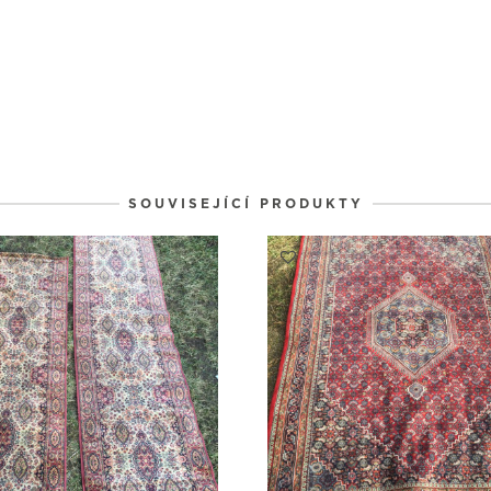
1
1
1
31
1
2
SOUVISEJÍCÍ PRODUKTY