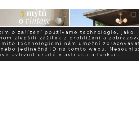
cím o zařízení používáme technologie, jako
om zlepšili zážitek z prohlížení a zobrazova
těmito technologiemi nám umožní zpracováva
í nebo jedinečná ID na tomto webu. Nesouhla
ě ovlivnit určité vlastnosti a funkce.
Dostávejte aktuality v e-mail