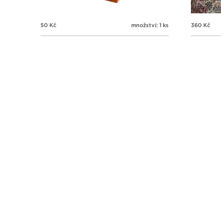
50
Kč
množství: 1 ks
360
Kč