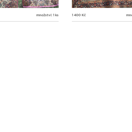
množství: 1 ks
1 400
Kč
mno