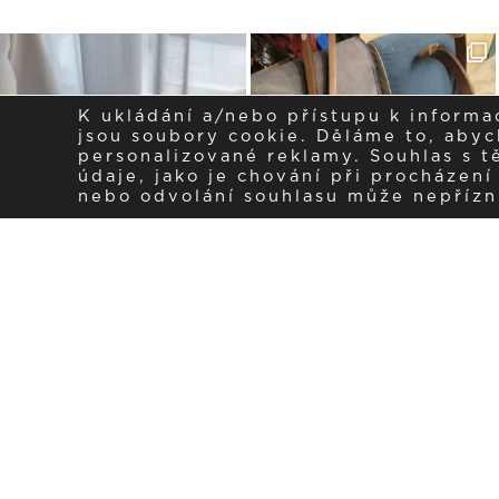
K ukládání a/nebo přístupu k informa
jsou soubory cookie. Děláme to, abych
personalizované reklamy. Souhlas s 
údaje, jako je chování při procházen
nebo odvolání souhlasu může nepřízniv