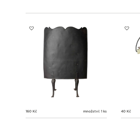
160
Kč
množství: 1 ks
40
Kč