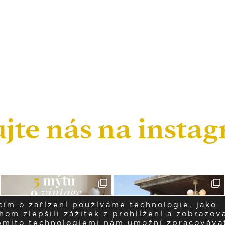
ujte nás na insta
cím o zařízení používáme technologie, jako
om zlepšili zážitek z prohlížení a zobrazova
těmito technologiemi nám umožní zpracováva