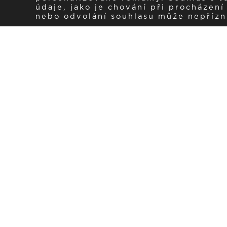
údaje, jako je chování při procházen
nebo odvolání souhlasu může nepřízniv
Zaregistrujte se k 