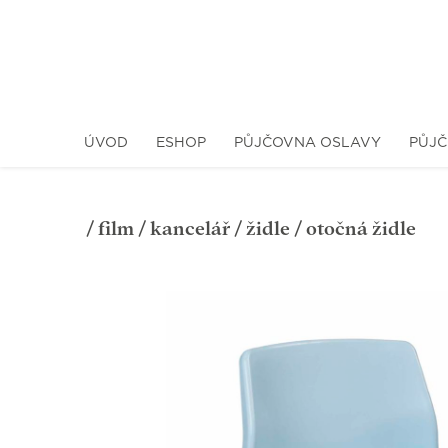
ÚVOD
ESHOP
PŮJČOVNA OSLAVY
PŮJČ
/
film
/
kancelář
/
židle
/ otočná židle