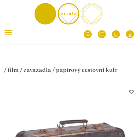
/
film
/
zavazadla
/ papírový cestovní kufr