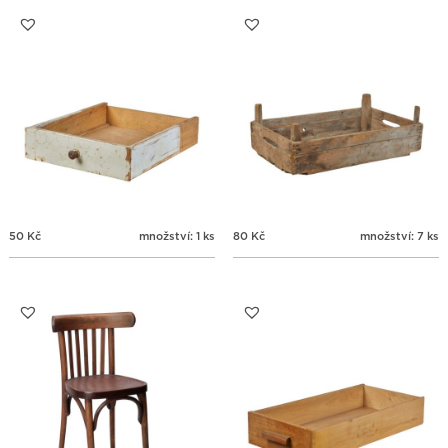
31
1
2
3
4
5
6
50
Kč
množství: 1 ks
80
Kč
množství: 7 ks