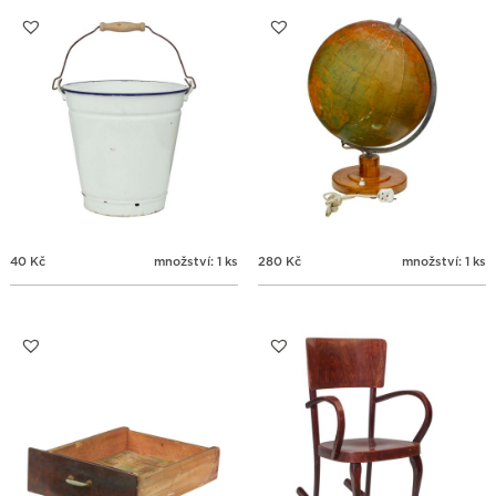
31
1
2
3
4
5
6
40
Kč
množství: 1 ks
280
Kč
množství: 1 ks