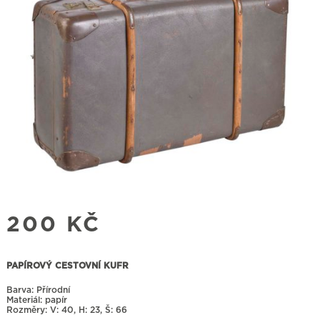
200
KČ
PAPÍROVÝ CESTOVNÍ KUFR
Barva: Přírodní
Materiál: papír
Rozměry:
40, H: 23, Š: 66