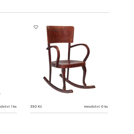
1
1
1
1
3
4
5
6
žství: 1 ks
350
Kč
množství: 0 ks