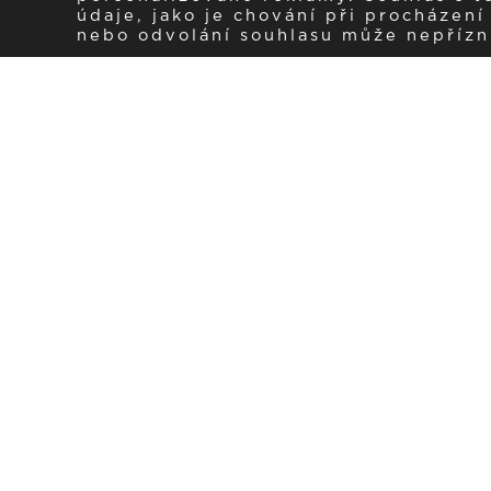
údaje, jako je chování při procházen
nebo odvolání souhlasu může nepřízniv
Zaregistrujte se k 