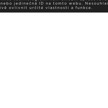
í nebo jedinečná ID na tomto webu. Nesouhla
ě ovlivnit určité vlastnosti a funkce.
Dostávejte aktuality v e-mail
našemu newsletteru a získávejte pravidelný přehled o novinkách a