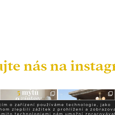
ujte nás na insta
cím o zařízení používáme technologie, jako
om zlepšili zážitek z prohlížení a zobrazova
těmito technologiemi nám umožní zpracováva