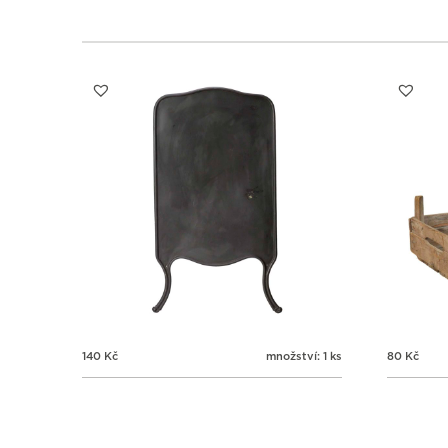
140
Kč
množství: 1 ks
80
Kč