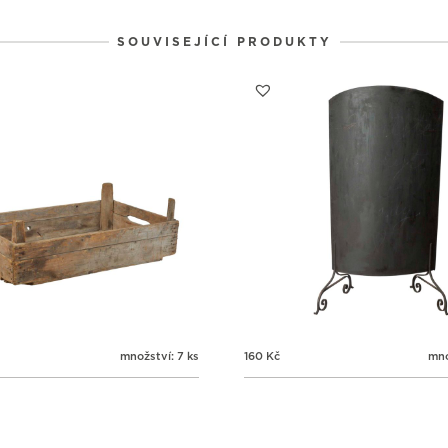
1
1
1
31
1
2
SOUVISEJÍCÍ PRODUKTY
množství: 7 ks
160
Kč
mno