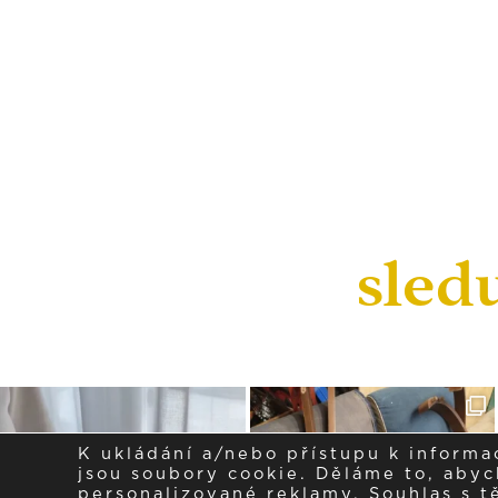
sled
K ukládání a/nebo přístupu k informa
jsou soubory cookie. Děláme to, abych
personalizované reklamy. Souhlas s 