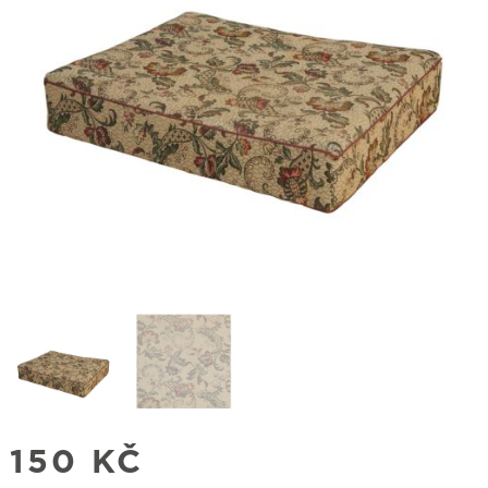
150
KČ