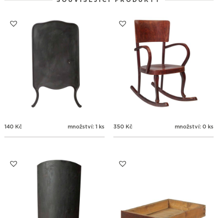
SOUVISEJÍCÍ PRODUKTY
24
25
26
27
28
29
30
31
1
2
3
4
5
6
140
Kč
množství: 1 ks
350
Kč
množství: 0 ks