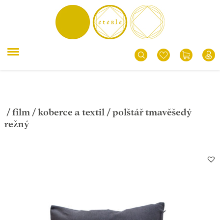
/
film
/
koberce a textil
/ polštář tmavěšedý
režný