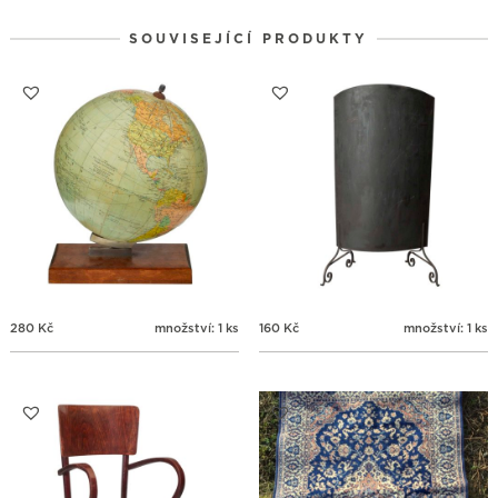
24
25
26
27
28
29
30
SOUVISEJÍCÍ PRODUKTY
31
1
2
3
4
5
6
280
Kč
množství: 1 ks
160
Kč
množství: 1 ks