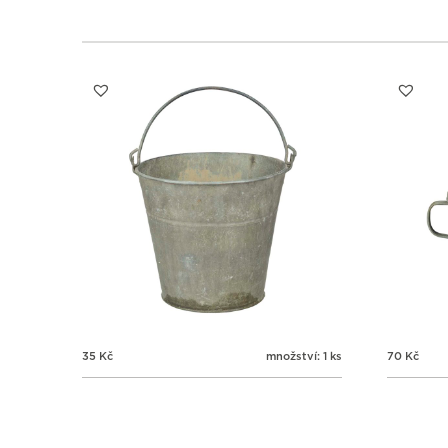
35
Kč
množství: 1 ks
70
Kč