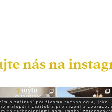
ujte nás na insta
cím o zařízení používáme technologie, jako
om zlepšili zážitek z prohlížení a zobrazova
těmito technologiemi nám umožní zpracováva