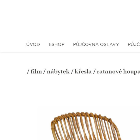
ÚVOD
ESHOP
PŮJČOVNA OSLAVY
PŮJČ
/
film
/
nábytek
/
křesla
/ ratanové houpa