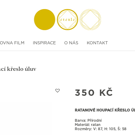
OVNA FILM
INSPIRACE
O NÁS
KONTAKT
cí křeslo úluv
350
KČ
RATANOVÉ HOUPACÍ KŘESLO Ú
Barva: Přírodní
Materiál: ratan
Rozměry:
87, H: 105, Š: 58