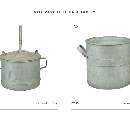
1
1
1
31
1
2
SOUVISEJÍCÍ PRODUKTY
množství: 1 ks
70
Kč
mno