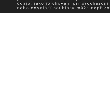
údaje, jako je chování při procházen
nebo odvolání souhlasu může nepřízniv
Zaregistrujte se k 