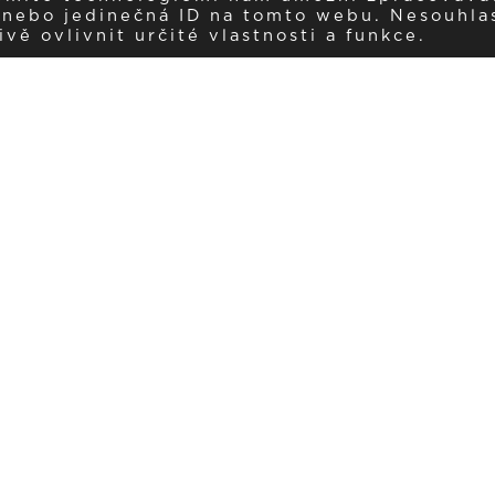
í nebo jedinečná ID na tomto webu. Nesouhla
ě ovlivnit určité vlastnosti a funkce.
Dostávejte aktuality v e-mail
našemu newsletteru a získávejte pravidelný přehled o novinkách a