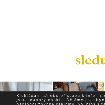
sled
K ukládání a/nebo přístupu k informa
jsou soubory cookie. Děláme to, abych
personalizované reklamy. Souhlas s 