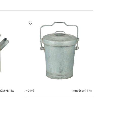
1
1
1
1
3
4
5
6
žství: 1 ks
40
Kč
množství: 1 ks