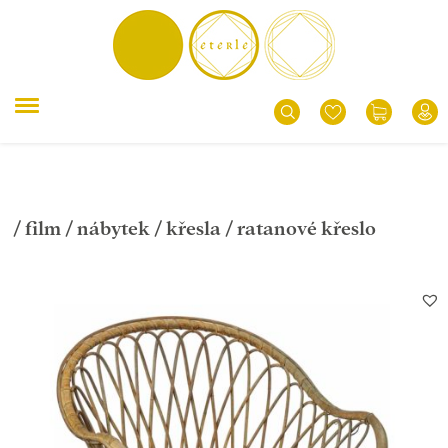
/
film
/
nábytek
/
křesla
/ ratanové křeslo