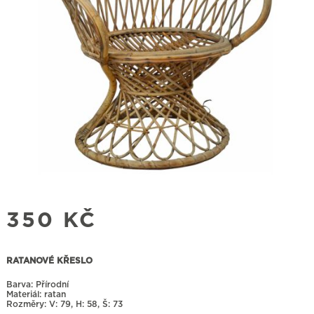
350
KČ
RATANOVÉ KŘESLO
Barva: Přírodní
Materiál: ratan
Rozměry:
79, H: 58, Š: 73