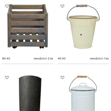
31
1
2
3
4
5
6
80
Kč
množství: 2 ks
40
Kč
množství: 1 ks