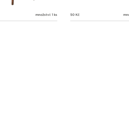
množství: 1 ks
50
Kč
mno