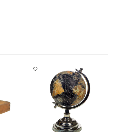
1
1
1
1
3
4
5
6