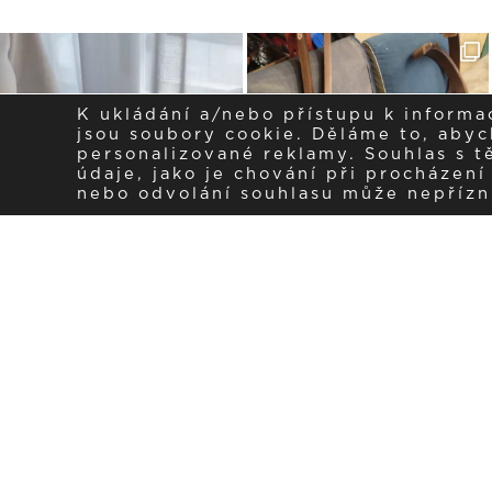
K ukládání a/nebo přístupu k informa
jsou soubory cookie. Děláme to, abych
personalizované reklamy. Souhlas s 
údaje, jako je chování při procházen
nebo odvolání souhlasu může nepřízniv