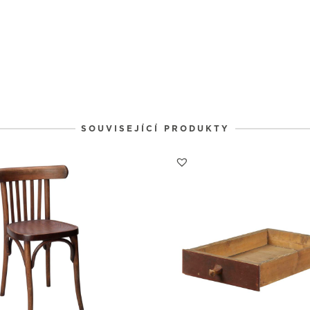
1
1
1
31
1
2
SOUVISEJÍCÍ PRODUKTY