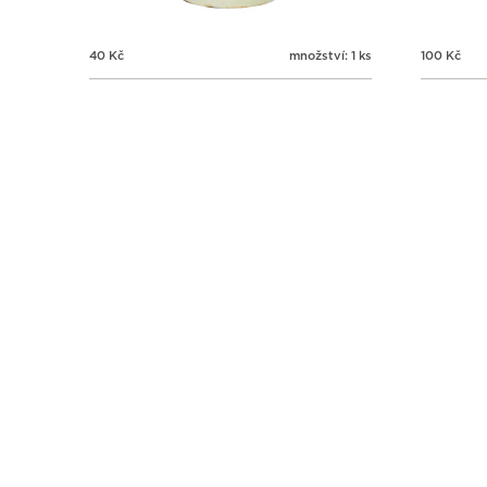
40
Kč
množství: 1 ks
100
Kč