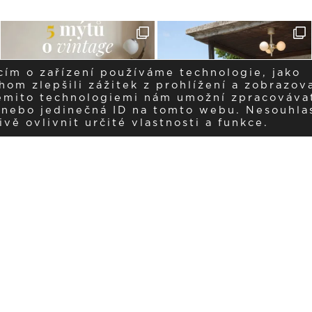
cím o zařízení používáme technologie, jako
om zlepšili zážitek z prohlížení a zobrazova
těmito technologiemi nám umožní zpracováva
í nebo jedinečná ID na tomto webu. Nesouhla
ě ovlivnit určité vlastnosti a funkce.
Dostávejte aktuality v e-mail