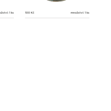
žství: 1 ks
100
Kč
množství: 1 ks