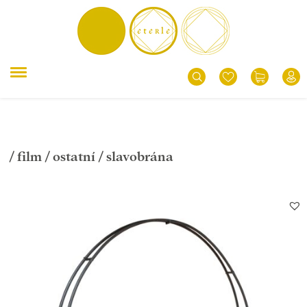
/
film
/
ostatní
/ slavobrána