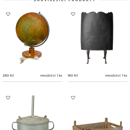
SOUVISEJÍCÍ PRODUKTY
24
25
26
27
28
29
30
31
1
2
3
4
5
6
280
Kč
množství: 1 ks
160
Kč
množství: 1 ks